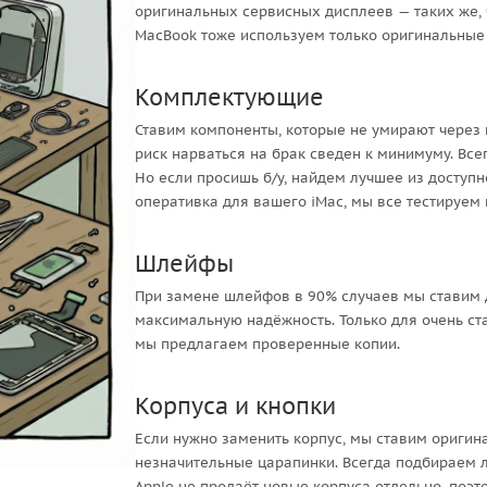
оригинальных сервисных дисплеев — таких же, 
MacBook тоже используем только оригинальные
Комплектующие
Ставим компоненты, которые не умирают через 
риск нарваться на брак сведен к минимуму. Все
Но если просишь б/у, найдем лучшее из доступн
оперативка для вашего iMac, мы все тестируем 
Шлейфы
При замене шлейфов в 90% случаев мы ставим д
максимальную надёжность. Только для очень ст
мы предлагаем проверенные копии.
Корпуса и кнопки
Если нужно заменить корпус, мы ставим оригина
незначительные царапинки. Всегда подбираем л
Apple не продаёт новые корпуса отдельно, поэт