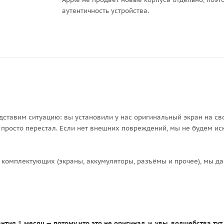
аутентичность устройства.
дставим ситуацию: вы установили у нас оригинальный экран на сво
, просто перестал. Если нет внешних повреждений, мы не будем ис
 комплектующих (экраны, аккумуляторы, разъёмы и прочее), мы да
нтия 1 месяц — потому что это не оригинал, и, увы, волшебства ту