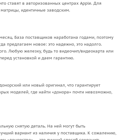
что ставят в авторизованных центрах Apple. Для
 матрицы, идентичные заводским.
месяц. База поставщиков наработана годами, поэтому
гда предлагаем новое: это надежно, это надолго.
ого. Любую железку, будь то видеочип/видеокарта или
перед установкой и даем гарантию.
онорский или новый оригинал, что гарантирует
арых моделей, где найти «донора» почти невозможно,
льную снятую деталь. На ней могут быть
учший вариант из наличия у поставщика. К сожалению,
ому «донорство» — это лучший способ сохранить