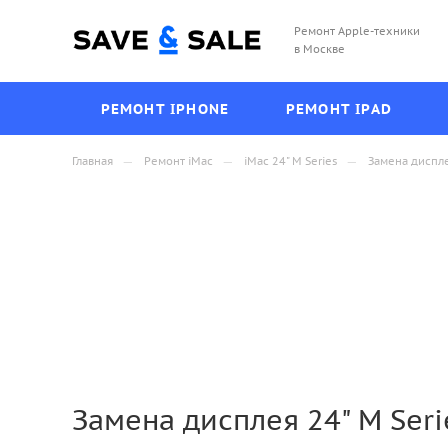
Ремонт Apple-техники
в Москве
РЕМОНТ IPHONE
РЕМОНТ IPAD
—
—
—
Главная
Ремонт iMac
iMac 24" M Series
Замена диспле
Замена дисплея 24" M Seri