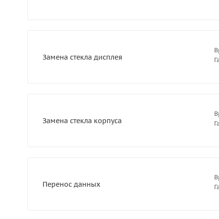
В
Замена стекла дисплея
Г
В
Замена стекла корпуса
Г
В
Перенос данных
Г