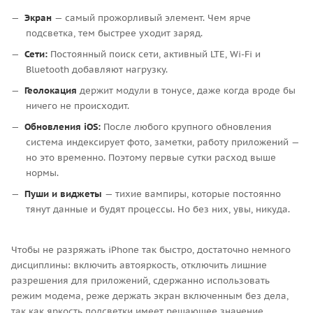
Экран
— самый прожорливый элемент. Чем ярче
подсветка, тем быстрее уходит заряд.
Сети:
Постоянный поиск сети, активный LTE, Wi-Fi и
Bluetooth добавляют нагрузку.
Геолокация
держит модули в тонусе, даже когда вроде бы
ничего не происходит.
Обновления iOS:
После любого крупного обновления
система индексирует фото, заметки, работу приложений —
но это временно. Поэтому первые сутки расход выше
нормы.
Пуши и виджеты
— тихие вампиры, которые постоянно
тянут данные и будят процессы. Но без них, увы, никуда.
Чтобы не разряжать iPhone так быстро, достаточно немного
дисциплины: включить автояркость, отключить лишние
разрешения для приложений, сдержанно использовать
режим модема, реже держать экран включенным без дела,
так как яркость подсветки имеет решающее значение.